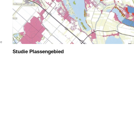
re
Studie Plassengebied