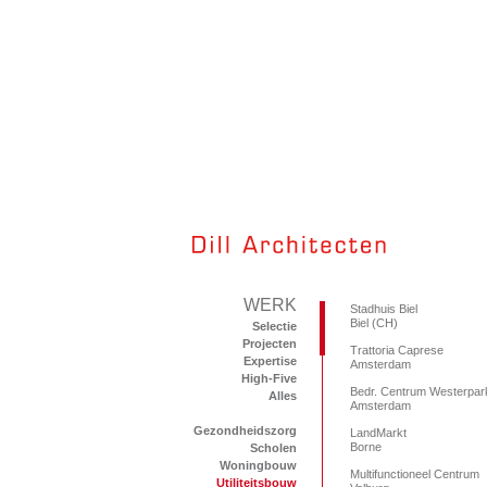
WERK
Stadhuis Biel
Biel (CH)
Selectie
Projecten
Trattoria Caprese
Expertise
Amsterdam
High-Five
Bedr. Centrum Westerpar
Alles
Amsterdam
Gezondheidszorg
LandMarkt
Borne
Scholen
Woningbouw
Multifunctioneel Centrum
Utiliteitsbouw