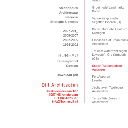
Valburg
Groeimodel Landmarkt
Stedenbouw
Borne
Architectuur
Interieur
Verkavelingsstudie
Strategie & proces
Segatterl Beieren (D)
Bouw Informatie Centrum
2007-201_
Nijmegen
2005-2007
2002-2005
Embassies of urban cultu
Amsterdam
1994-2002
1st east waterfront regen
Lowestoft, Grt Yarmouth
BUREAU
(GB)
Bureauprofiel
Contact
Studie Plassengebied
Aalsmeer
Download pdf
Fort Asperen
Leerdam
Jachthaven Twellegea
Amsterdam
Terras Villa Zeezicht
Amsterdam
Woon-Werk-Parkeren
Amsterdam
Hanzeland
Zwolle