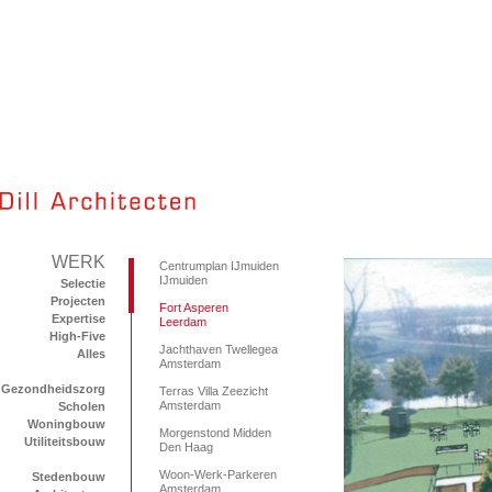
WERK
Centrumplan IJmuiden
IJmuiden
Selectie
Projecten
Fort Asperen
Expertise
Leerdam
High-Five
Jachthaven Twellegea
Alles
Amsterdam
Gezondheidszorg
Terras Villa Zeezicht
Amsterdam
Scholen
Woningbouw
Morgenstond Midden
Utiliteitsbouw
Den Haag
Woon-Werk-Parkeren
Stedenbouw
Amsterdam